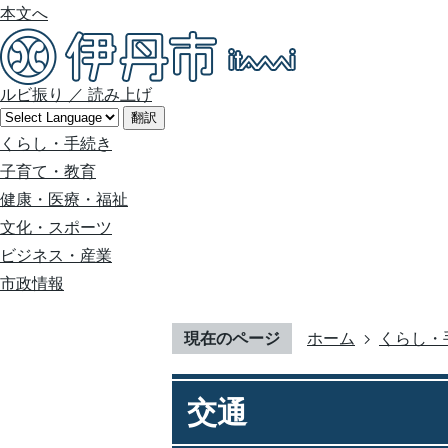
本文へ
ルビ振り
／
読み上げ
翻訳
くらし・手続き
子育て・教育
健康・医療・福祉
文化・スポーツ
ビジネス・産業
市政情報
現在のページ
ホーム
くらし・
交通