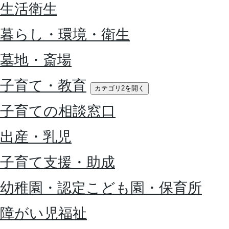
生活衛生
暮らし・環境・衛生
墓地・斎場
子育て・教育
カテゴリ2を開く
子育ての相談窓口
出産・乳児
子育て支援・助成
幼稚園・認定こども園・保育所
障がい児福祉