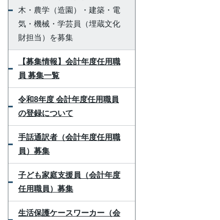
木・農学（造園）・建築・電
気・機械・学芸員（埋蔵文化
財担当）を募集
【募集情報】会計年度任用職
員 募集一覧
令和8年度 会計年度任用職員
の登録について
手話通訳者（会計年度任用職
員）募集
子ども家庭支援員（会計年度
任用職員）募集
生活保護ケースワーカー（会