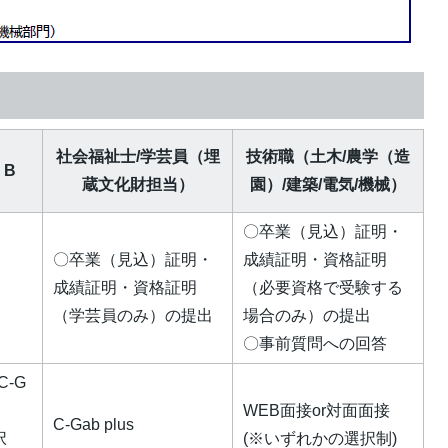
社会福祉士/学芸員（埋
技術職（土木/農学（造
・B
蔵文化財担当）
園）/建築/電気/機械）
〇卒業（見込）証明・
〇卒業（見込）証明・
成績証明・資格証明
成績証明・資格証明
（必要資格で受験する
（学芸員のみ）の提出
場合のみ）の提出
〇事前質問への回答
C-G
WEB面接or対面面接
C-Gab plus
択
(※いずれかの選択制)