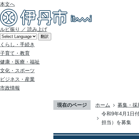
本文へ
ルビ振り
／
読み上げ
翻訳
くらし・手続き
子育て・教育
健康・医療・福祉
文化・スポーツ
ビジネス・産業
市政情報
現在のページ
ホーム
募集・採
令和9年4月1
担当）を募集