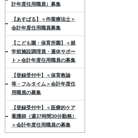
計年度任用職員）募集
【あすぱる】＜作業療法士＞
会計年度任用職員募集
【こども園・保育所園】＜就
学前施設調理員・週休サポー
ト＞会計年度任用職員の募集
【登録受付中】＜保育教諭
等・フルタイム＞会計年度任
用職員の募集
【登録受付中】＜医療的ケア
看護師（週37時間30分勤務）
＞会計年度任用職員の募集