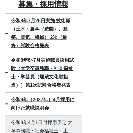
募集・採用情報
令和8年7月26日実施 技術職
（土木・農学（造園）、建
築、電気、機械） 2次（最
終）試験合格発表
令和8年6~7月実施職員採用試
験（大学卒事務職・社会福祉
士・学芸員（埋蔵文化財担
当））第1次試験合格者発表
令和9年（2027年）4月採用に
向けた就職説明会
令和9年4月1日付採用予定 大
卒事務職・社会福祉士・土