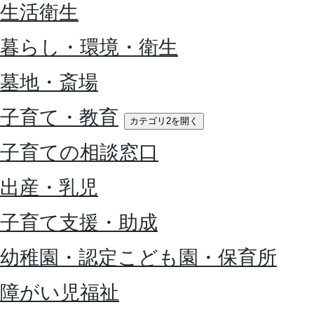
生活衛生
暮らし・環境・衛生
墓地・斎場
子育て・教育
カテゴリ2を開く
子育ての相談窓口
出産・乳児
子育て支援・助成
幼稚園・認定こども園・保育所
障がい児福祉