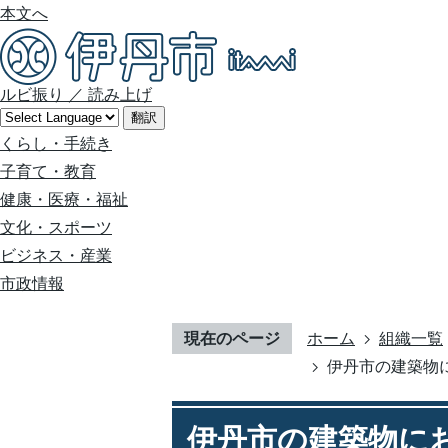
本文へ
ルビ振り
／
読み上げ
翻訳
くらし・手続き
子育て・教育
健康・医療・福祉
文化・スポーツ
ビジネス・産業
市政情報
現在のページ
ホーム
組織一覧
伊丹市の建築物
伊丹市の建築物に