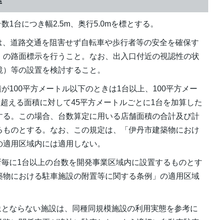
準
1台につき幅2.5m、奥行5.0mを標とする。
口は、道路交通を阻害せず自転車や歩行者等の安全を確保す
」の路面標示を行うこと。なお、出入口付近の視認性の状
鏡）等の設置を検討すること。
が100平方メートル以下のときは1台以上、100平方メー
を超える面積に対して45平方メートルごとに1台を加算した
する。この場合、台数算定に用いる店舗面積の合計及び計
るものとする。なお、この規定は、「伊丹市建築物におけ
の適用区域内には適用しない。
所毎に1台以上の台数を開発事業区域内に設置するものとす
築物における駐車施設の附置等に関する条例」の適用区域
象とならない施設は、同種同規模施設の利用実態を参考に