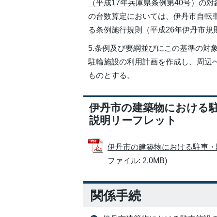
（平成17年兵庫県条例第40号）
の対
の台数算定においては、伊丹市自転
る条例施行規則（平成26年伊丹市規
5.条例及び要綱並びにこの基準の対
駐輪施設の利用計画を作成し、周辺
ものとする。
伊丹市の建築物における
説明リーフレット
伊丹市の建築物における駐車・駐
ファイル: 2.0MB)
関係手続