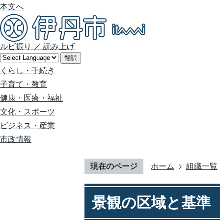
本文へ
ルビ振り
／
読み上げ
翻訳
くらし・手続き
子育て・教育
健康・医療・福祉
文化・スポーツ
ビジネス・産業
市政情報
現在のページ
ホーム
組織一覧
景観の区域と基準