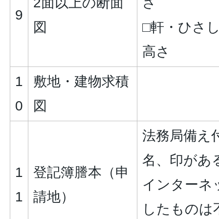
2面以上の断面
さ
9
図
□軒・ひさし
高さ
1
敷地・建物求積
0
図
法務局備え
名、印があ
1
登記簿謄本（申
インターネ
1
請地）
したものは