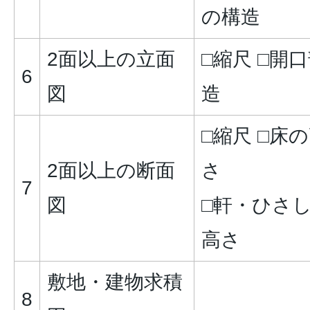
の構造
2面以上の立面
□縮尺 □開
6
図
造
□縮尺 □床
2面以上の断面
さ
7
図
□軒・ひさし
高さ
敷地・建物求積
8