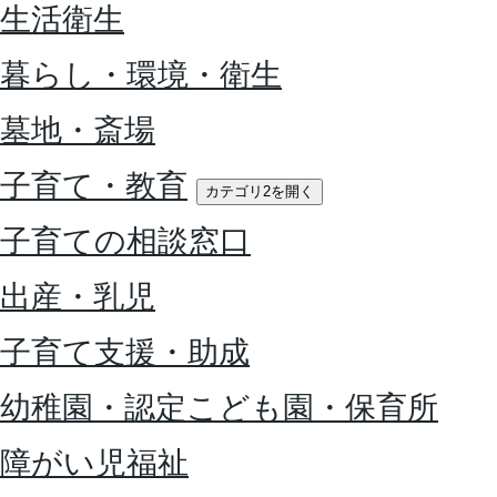
生活衛生
暮らし・環境・衛生
墓地・斎場
子育て・教育
カテゴリ2を開く
子育ての相談窓口
出産・乳児
子育て支援・助成
幼稚園・認定こども園・保育所
障がい児福祉