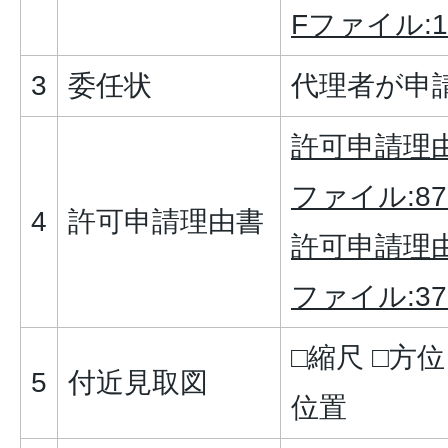
Fファイル:18
3
委任状
代理者が申
許可申請理由
ファイル:87.
4
許可申請理由書
許可申請理由
ファイル:37.
□縮尺 □方位
5
付近見取図
位置