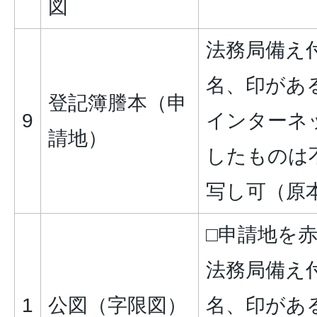
図
法務局備え
名、印があ
登記簿謄本（申
9
インターネ
請地）
したものは
写し可（原
□申請地を
法務局備え
1
公図（字限図）
名、印があ