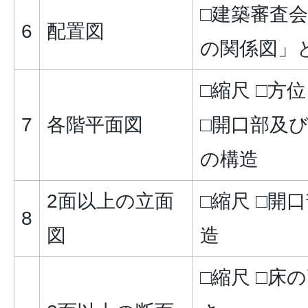
□建築審査
6
配置図
の関係図」
□縮尺 □方位
7
各階平面図
□開口部及び
の構造
2面以上の立面
□縮尺 □開
8
図
造
□縮尺 □床