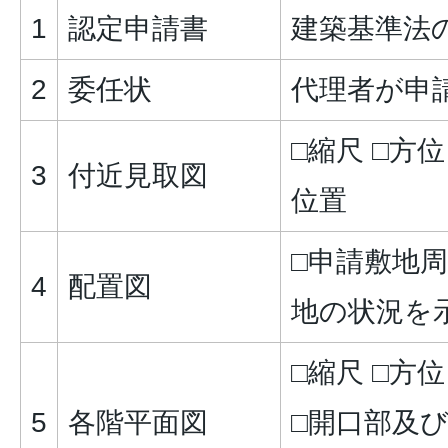
1
認定申請書
建築基準法
2
委任状
代理者が申
□縮尺 □方位
3
付近見取図
位置
□申請敷地
4
配置図
地の状況を
□縮尺 □方位
5
各階平面図
□開口部及び