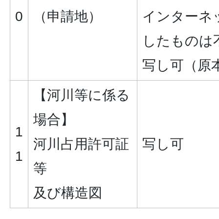
0
（申請地）
インターネ
したものは
写し可（原
【河川等に係る
場合】
1
河川占用許可証
写し可
1
等
及び構造図