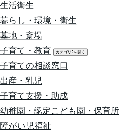
生活衛生
暮らし・環境・衛生
墓地・斎場
子育て・教育
カテゴリ2を開く
子育ての相談窓口
出産・乳児
子育て支援・助成
幼稚園・認定こども園・保育所
障がい児福祉