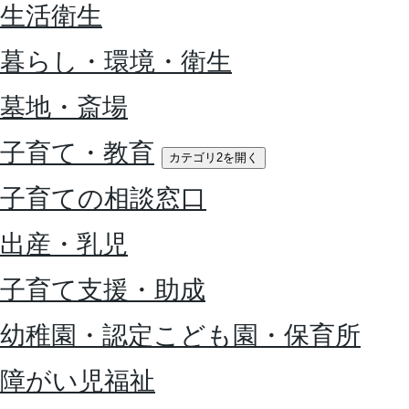
生活衛生
暮らし・環境・衛生
墓地・斎場
子育て・教育
カテゴリ2を開く
子育ての相談窓口
出産・乳児
子育て支援・助成
幼稚園・認定こども園・保育所
障がい児福祉