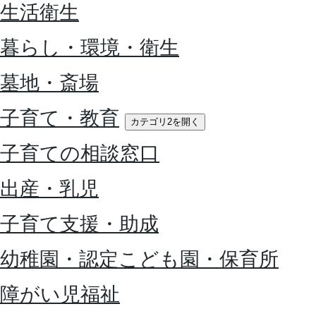
生活衛生
暮らし・環境・衛生
墓地・斎場
子育て・教育
カテゴリ2を開く
子育ての相談窓口
出産・乳児
子育て支援・助成
幼稚園・認定こども園・保育所
障がい児福祉