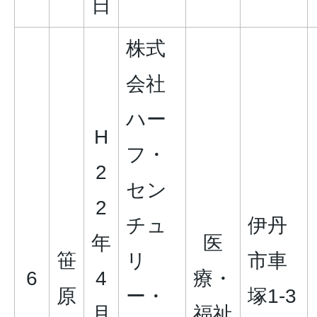
日
株式
会社
ハー
H
フ・
2
セン
2
チュ
伊丹
年
医
笹
リ
市車
6
4
療・
原
ー・
塚1-3
月
福祉