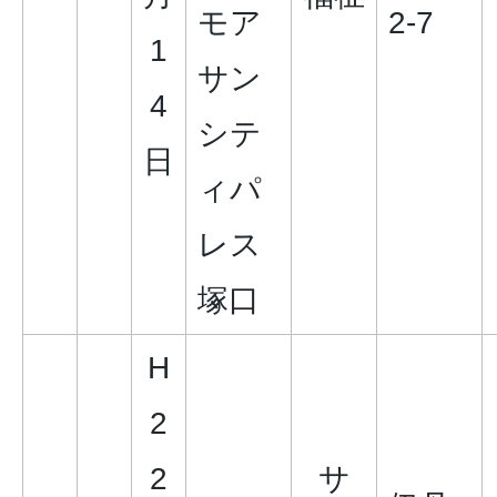
モア
2-7
1
サン
4
シテ
日
ィパ
レス
塚口
H
2
2
サ