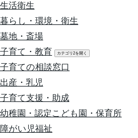
生活衛生
暮らし・環境・衛生
墓地・斎場
子育て・教育
カテゴリ2を開く
子育ての相談窓口
出産・乳児
子育て支援・助成
幼稚園・認定こども園・保育所
障がい児福祉