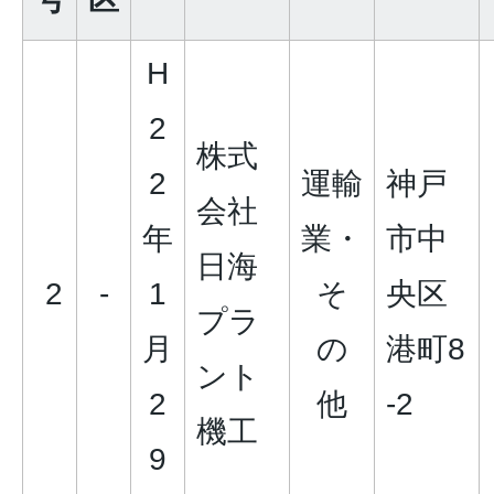
H
2
株式
2
運輸
神戸
会社
年
業・
市中
日海
2
-
1
そ
央区
プラ
月
の
港町8
ント
2
他
-2
機工
9