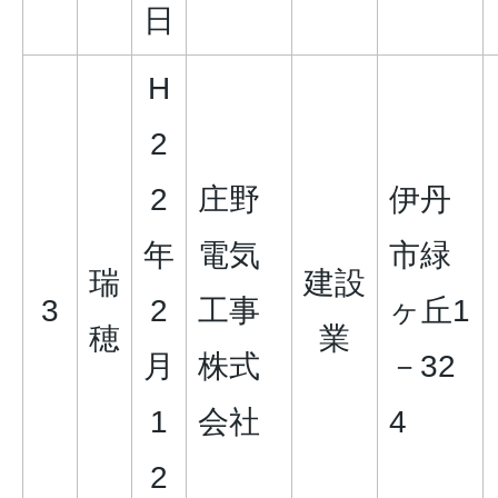
日
H
2
2
庄野
伊丹
年
電気
市緑
瑞
建設
3
2
工事
ヶ丘1
穂
業
月
株式
－32
1
会社
4
2