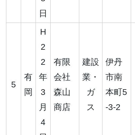
日
H
2
2
有限
建設
伊丹
有
年
会社
業・
市南
5
岡
3
森山
ガ
本町5
月
商店
ス
-3-2
4