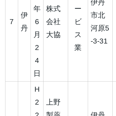
伊丹
年
株式
ー
伊
市北
7
6
会社
ビ
丹
河原5
月
大協
ス
-3-31
2
業
4
日
H
2
上野
2
製薬
伊丹