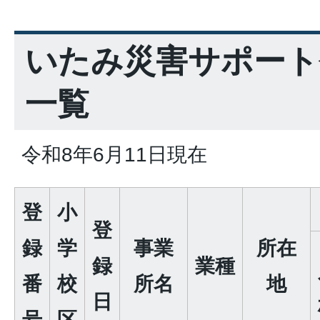
いたみ災害サポート
一覧
令和8年6月11日現在
登
小
登
録
学
事業
所在
録
業種
番
校
所名
地
日
号
区