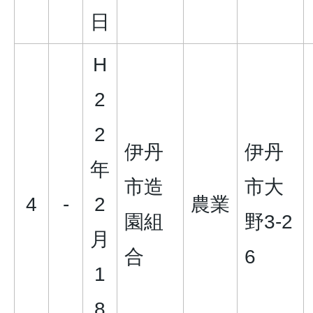
日
H
2
2
伊丹
伊丹
年
市造
市大
4
-
2
農業
園組
野3-2
月
合
6
1
8