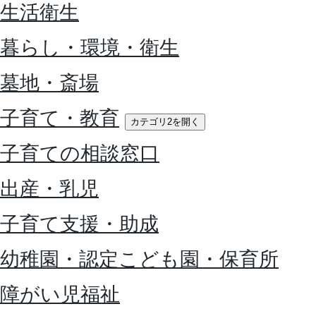
生活衛生
暮らし・環境・衛生
墓地・斎場
子育て・教育
カテゴリ2を開く
子育ての相談窓口
出産・乳児
子育て支援・助成
幼稚園・認定こども園・保育所
障がい児福祉