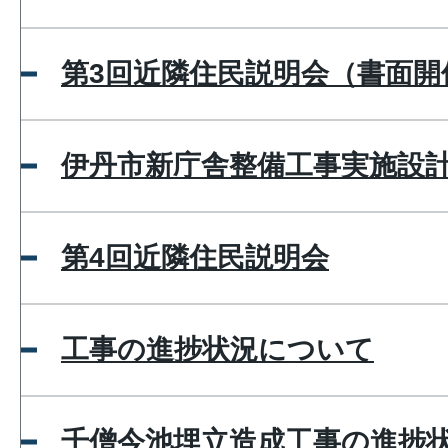
第3回近隣住民説明会（書面開
伊丹市新庁舎整備工事実施設
第4回近隣住民説明会
工事の進捗状況について
千僧今池埋立造成工事の進捗