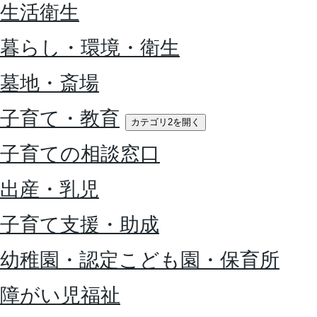
生活衛生
暮らし・環境・衛生
墓地・斎場
子育て・教育
カテゴリ2を開く
子育ての相談窓口
出産・乳児
子育て支援・助成
幼稚園・認定こども園・保育所
障がい児福祉