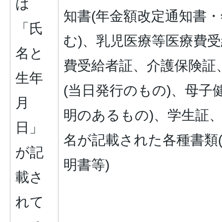
は
知書(年金額改定通知書
「氏
む)、乳児医療等医療費
名と
費受給者証、介護保険証
生年
(当日発行のもの)、母子
月
明のあるもの)、学生証
日」
名が記載された各種書類
が記
明書等)
載さ
れて