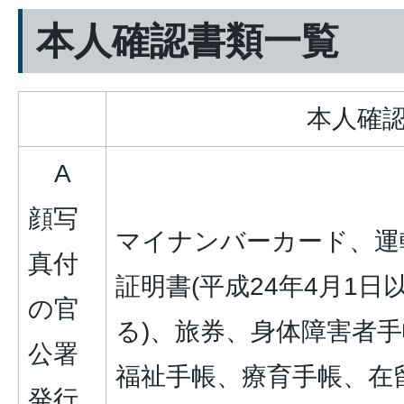
本人確認書類一覧
本人確
A
顔写
マイナンバーカード、運
真付
証明書(平成24年4月1
の官
る)、旅券、身体障害者
公署
福祉手帳、療育手帳、在
発行