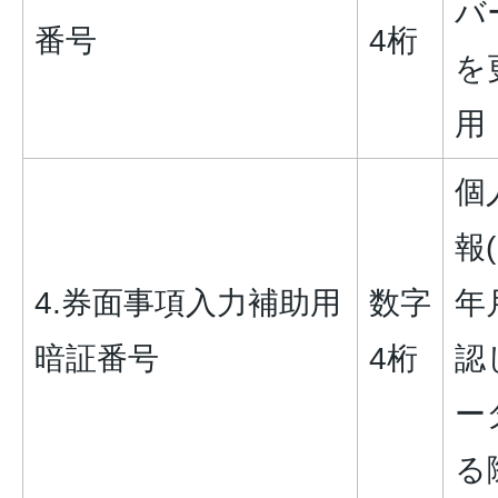
バ
番号
4桁
を
用
個
報
4.券面事項入力補助用
数字
年
暗証番号
4桁
認
ー
る