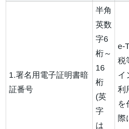
半角
英数
字6
e
桁～
税
16
1.署名用電子証明書暗
イ
桁
証番号
利
(英
を
字
際
は