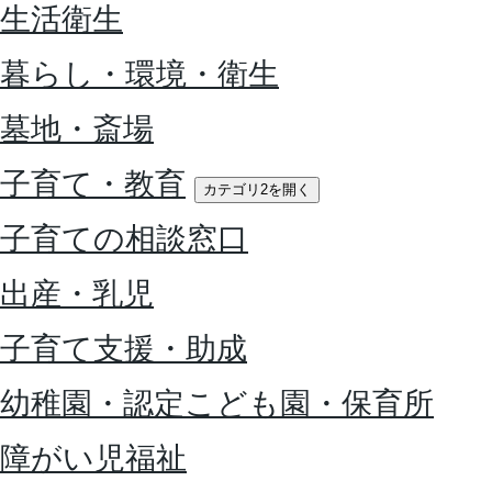
生活衛生
暮らし・環境・衛生
墓地・斎場
子育て・教育
カテゴリ2を開く
子育ての相談窓口
出産・乳児
子育て支援・助成
幼稚園・認定こども園・保育所
障がい児福祉