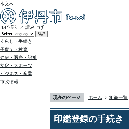
本文へ
ルビ振り
／
読み上げ
翻訳
くらし・手続き
子育て・教育
健康・医療・福祉
文化・スポーツ
ビジネス・産業
市政情報
現在のページ
ホーム
組織一覧
印鑑登録の手続き