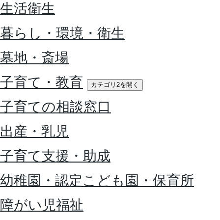
生活衛生
暮らし・環境・衛生
墓地・斎場
子育て・教育
カテゴリ2を開く
子育ての相談窓口
出産・乳児
子育て支援・助成
幼稚園・認定こども園・保育所
障がい児福祉