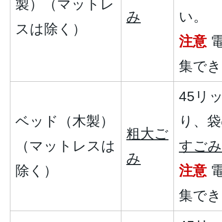
製）（マットレ
み
い。
スは除く）
注意
電
集でき
45リ
ベッド（木製）
り、袋
粗大ご
（マットレスは
すごみ
み
除く）
注意
電
集でき