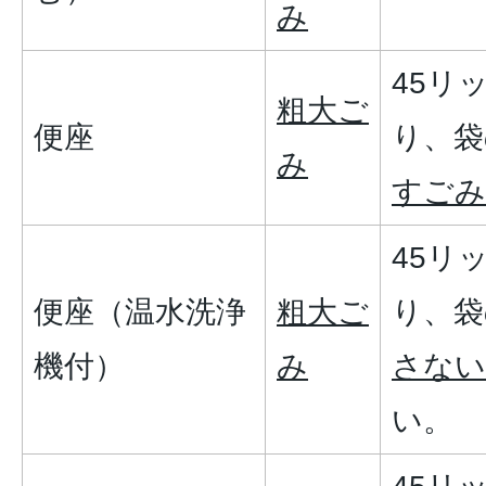
み
45リ
粗大ご
便座
り、袋
み
すごみ
45リ
便座（温水洗浄
粗大ご
り、袋
機付）
み
さない
い。