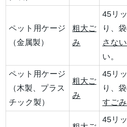
45リ
ペット用ケージ
粗大ご
り、袋
（金属製）
み
さない
い。
ペット用ケージ
45リ
粗大ご
（木製、プラス
り、袋
み
チック製）
すごみ
45リ
粗大ご