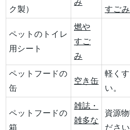
み
ク製）
すごみ
燃や
ペットのトイレ
すご
用シート
み
ペットフードの
軽くす
空き缶
缶
い。
雑誌・
ペットフードの
資源物
雑多な
箱
ださい