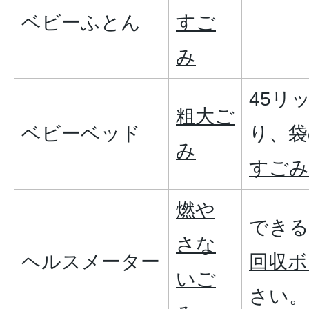
ベビーふとん
すご
み
45リ
粗大ご
ベビーベッド
り、袋
み
すごみ
燃や
できる
さな
ヘルスメーター
回収ボ
いご
さい。