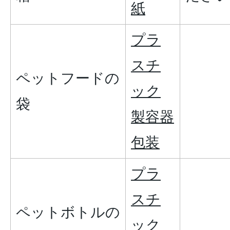
紙
プラ
スチ
ペットフードの
ック
袋
製容器
包装
プラ
スチ
ペットボトルの
ック