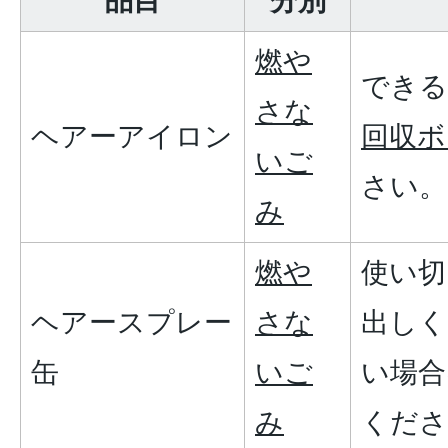
品目
分別
燃や
できる
さな
ヘアーアイロン
回収ボ
いご
さい。
み
燃や
使い切
ヘアースプレー
さな
出しく
缶
いご
い場合
み
くださ