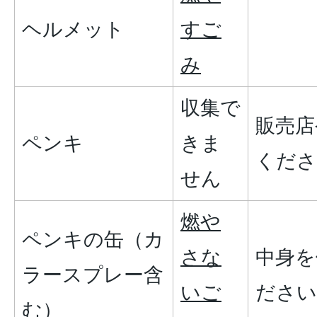
ヘルメット
すご
み
収集で
販売店
ペンキ
きま
くださ
せん
燃や
ペンキの缶（カ
さな
中身を
ラースプレー含
いご
ださい
む）