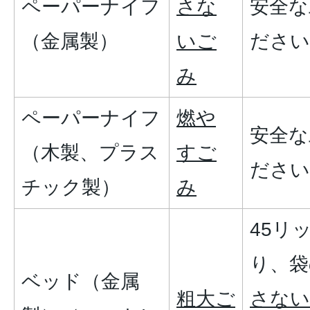
ペーパーナイフ
さな
安全な
（金属製）
いご
ださい
み
ペーパーナイフ
燃や
安全な
（木製、プラス
すご
ださい
チック製）
み
45リ
り、袋
ベッド（金属
粗大ご
さない