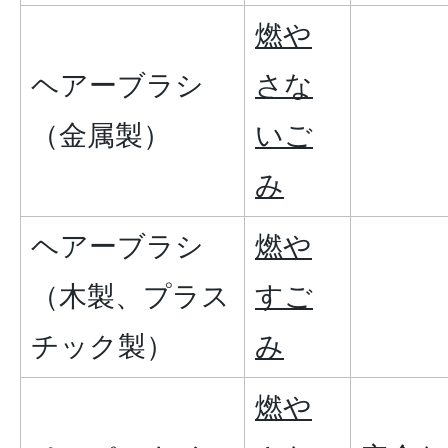
燃や
ヘアーブラシ
さな
（金属製）
いご
み
ヘアーブラシ
燃や
（木製、プラス
すご
チック製）
み
燃や