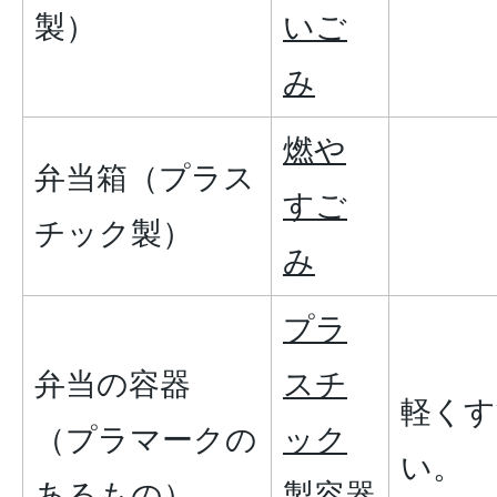
製）
いご
み
燃や
弁当箱（プラス
すご
チック製）
み
プラ
弁当の容器
スチ
軽くす
（プラマークの
ック
い。
あるもの）
製容器