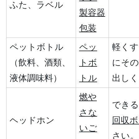
ふた、ラベル
製容器
包装
ペットボトル
ペッ
軽くす
（飲料、酒類、
トボ
にその
液体調味料）
トル
出しく
燃や
できる
さな
ヘッドホン
回収ボ
いご
さい。