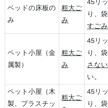
45リ
ベッドの床板の
粗大ご
り、袋
み
み
すごみ
45リ
ペット小屋（金
粗大ご
り、袋
属製）
み
さない
い。
ペット小屋（木
45リ
粗大ご
製、プラスチッ
り、袋