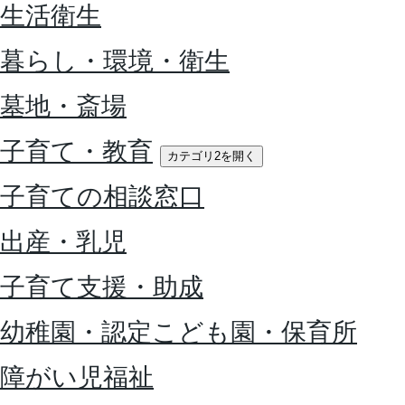
生活衛生
暮らし・環境・衛生
墓地・斎場
子育て・教育
カテゴリ2を開く
子育ての相談窓口
出産・乳児
子育て支援・助成
幼稚園・認定こども園・保育所
障がい児福祉