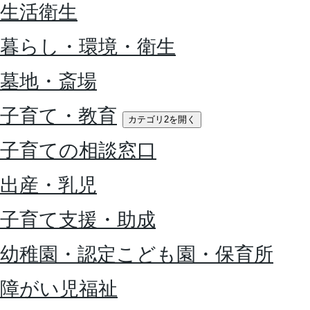
生活衛生
暮らし・環境・衛生
墓地・斎場
子育て・教育
カテゴリ2を開く
子育ての相談窓口
出産・乳児
子育て支援・助成
幼稚園・認定こども園・保育所
障がい児福祉