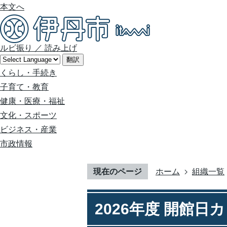
本文へ
ルビ振り
／
読み上げ
翻訳
くらし・手続き
子育て・教育
健康・医療・福祉
文化・スポーツ
ビジネス・産業
市政情報
現在のページ
ホーム
組織一覧
2026年度 開館日