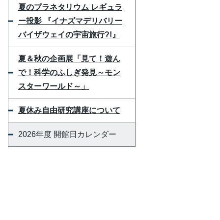
夏のプラネタリウム レギュラ
ー投影 『イナズマデリバリー
バイザウェイの宇宙旅行?!』
夏＆秋の企画展「見て！遊ん
で！科学のふしぎ発見～モン
スターワールド～」
夏休み自由研究講座について
2026年度 開館日カレンダー