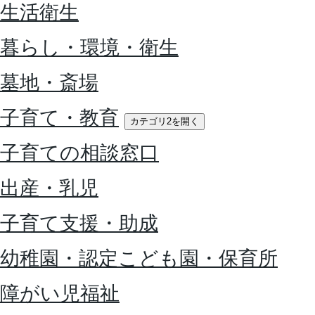
生活衛生
暮らし・環境・衛生
墓地・斎場
子育て・教育
カテゴリ2を開く
子育ての相談窓口
出産・乳児
子育て支援・助成
幼稚園・認定こども園・保育所
障がい児福祉