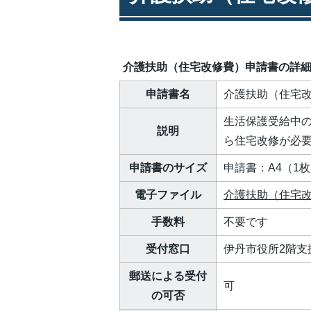
介護扶助（住宅改修費）申請書の詳
申請書名
介護扶助（住宅
生活保護受給中
説明
ら住宅改修が必
申請書のサイズ
申請書：A4（1
電子ファイル
介護扶助（住宅改修
手数料
不要です
受付窓口
伊丹市役所2階支
郵送による受付
可
の可否