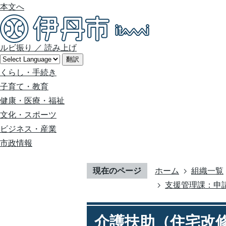
本文へ
ルビ振り
／
読み上げ
翻訳
くらし・手続き
子育て・教育
健康・医療・福祉
文化・スポーツ
ビジネス・産業
市政情報
現在のページ
ホーム
組織一覧
支援管理課：申
介護扶助（住宅改