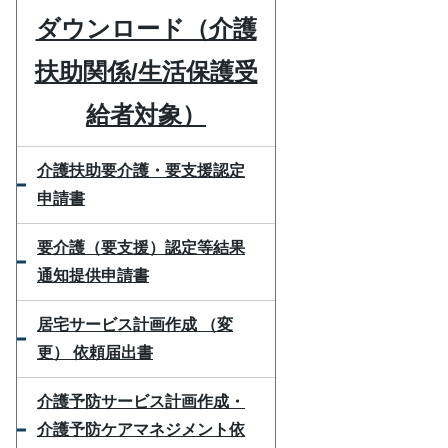
ダウンロード（介護
扶助関係/生活保護受
給者対象）
介護扶助要介護・要支援認定
申請書
要介護（要支援）認定等結果
通知提供申請書
居宅サービス計画作成 （変
更） 依頼届出書
介護予防サービス計画作成・
介護予防ケアマネジメント依