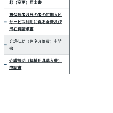
頼（変更）届出書
被保険者以外の者の短期入所
サービス利用に係る食費及び
滞在費請求書
介護扶助（住宅改修費）申請
書
介護扶助（福祉用具購入費）
申請書