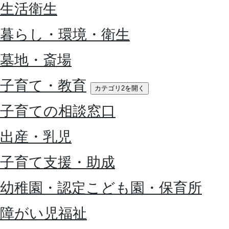
生活衛生
暮らし・環境・衛生
墓地・斎場
子育て・教育
カテゴリ2を開く
子育ての相談窓口
出産・乳児
子育て支援・助成
幼稚園・認定こども園・保育所
障がい児福祉