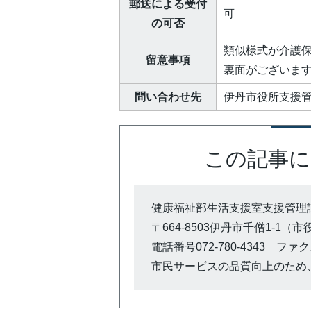
郵送による受付
可
の可否
類似様式が介護
留意事項
裏面がございま
問い合わせ先
伊丹市役所支援管理
この記事に
健康福祉部生活支援室支援管理
〒664-8503伊丹市千僧1-1（
電話番号072-780-4343 ファクス0
市民サービスの品質向上のため