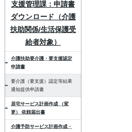
支援管理課：申請書
ダウンロード（介護
扶助関係/生活保護受
給者対象）
介護扶助要介護・要支援認定
申請書
要介護（要支援）認定等結果
通知提供申請書
居宅サービス計画作成 （変
更） 依頼届出書
介護予防サービス計画作成・