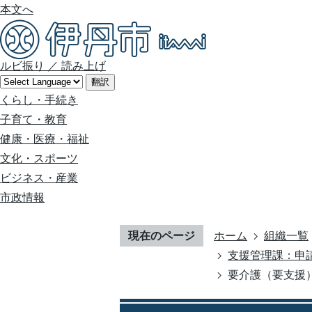
本文へ
ルビ振り
／
読み上げ
翻訳
くらし・手続き
子育て・教育
健康・医療・福祉
文化・スポーツ
ビジネス・産業
市政情報
現在のページ
ホーム
組織一覧
支援管理課：申
要介護（要支援