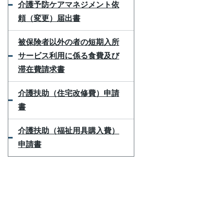
介護予防ケアマネジメント依
頼（変更）届出書
被保険者以外の者の短期入所
サービス利用に係る食費及び
滞在費請求書
介護扶助（住宅改修費）申請
書
介護扶助（福祉用具購入費）
申請書