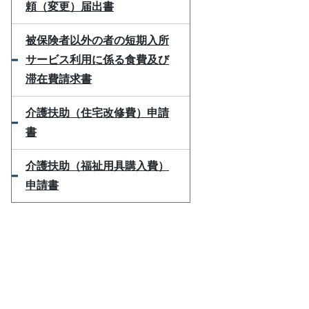
頼（変更）届出書
被保険者以外の者の短期入所
サービス利用に係る食費及び
滞在費請求書
介護扶助（住宅改修費）申請
書
介護扶助（福祉用具購入費）
申請書