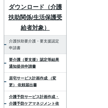
ダウンロード（介護
扶助関係/生活保護受
給者対象）
介護扶助要介護・要支援認定
申請書
要介護（要支援）認定等結果
通知提供申請書
居宅サービス計画作成 （変
更） 依頼届出書
介護予防サービス計画作成・
介護予防ケアマネジメント依