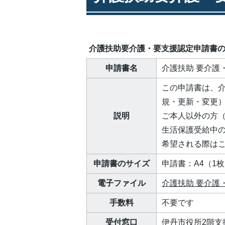
介護扶助要介護・要支援認定申請書
申請書名
介護扶助 要介護
この申請書は、
規・更新・変更
説明
ご本人以外の方
生活保護受給中の
希望される際は
申請書のサイズ
申請書：A4（1
電子ファイル
介護扶助 要介護・
手数料
不要です
受付窓口
伊丹市役所2階支