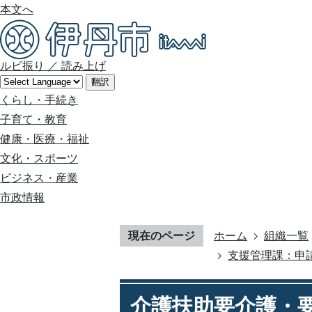
本文へ
ルビ振り
／
読み上げ
翻訳
くらし・手続き
子育て・教育
健康・医療・福祉
文化・スポーツ
ビジネス・産業
市政情報
現在のページ
ホーム
組織一覧
支援管理課：申
介護扶助要介護・