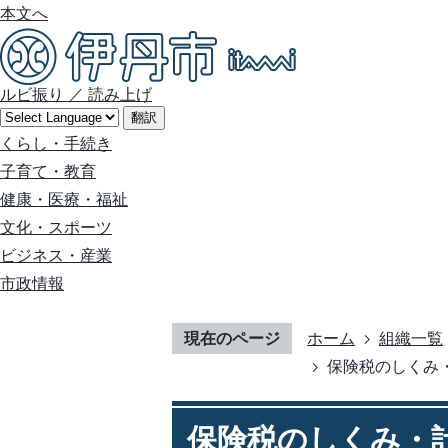
本文へ
ルビ振り
／
読み上げ
翻訳
くらし・手続き
子育て・教育
健康・医療・福祉
文化・スポーツ
ビジネス・産業
市政情報
現在のページ
ホーム
組織一覧
保険税のしくみ
保険税のしくみ・