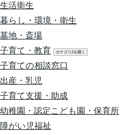
生活衛生
暮らし・環境・衛生
墓地・斎場
子育て・教育
カテゴリ2を開く
子育ての相談窓口
出産・乳児
子育て支援・助成
幼稚園・認定こども園・保育所
障がい児福祉