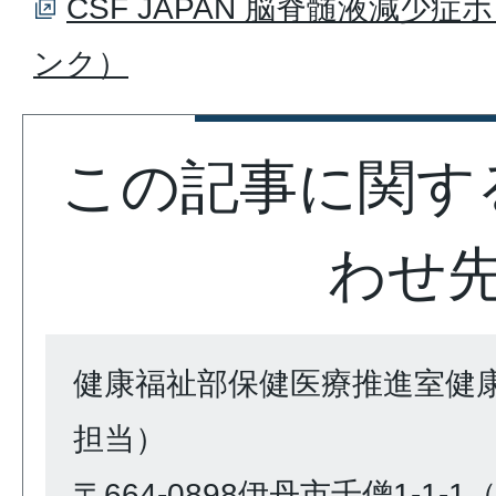
CSF JAPAN 脳脊髄液減少
ンク）
この記事に関す
わせ
健康福祉部保健医療推進室健
担当）
〒664-0898伊丹市千僧1-1