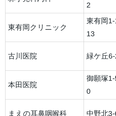
2
東有岡1-1
東有岡クリニック
13
古川医院
緑ケ丘6-
御願塚1-5
本田医院
0
まえの耳鼻咽喉科
中野北3-6