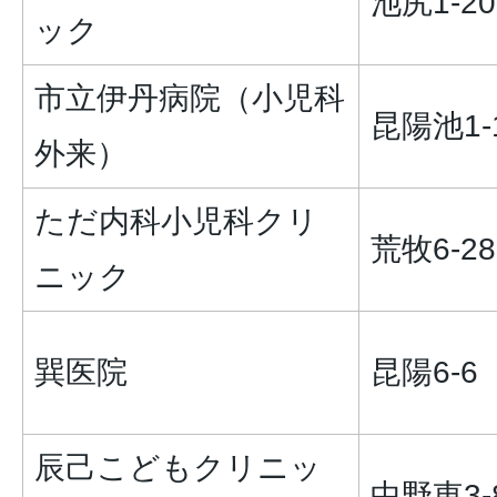
池尻1-20
ック
市立伊丹病院（小児科
昆陽池1-
外来）
ただ内科小児科クリ
荒牧6-28
ニック
巽医院
昆陽6-6
辰己こどもクリニッ
中野東3-