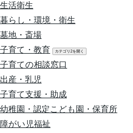
生活衛生
暮らし・環境・衛生
墓地・斎場
子育て・教育
カテゴリ2を開く
子育ての相談窓口
出産・乳児
子育て支援・助成
幼稚園・認定こども園・保育所
障がい児福祉