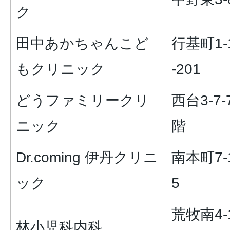
ク
田中あかちゃんこど
行基町1-
もクリニック
-201
どうファミリークリ
西台3-7-
ニック
階
Dr.coming 伊丹クリニ
南本町7-1
ック
5
荒牧南4-1
林小児科内科