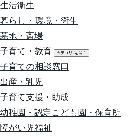
生活衛生
暮らし・環境・衛生
墓地・斎場
子育て・教育
カテゴリ2を開く
子育ての相談窓口
出産・乳児
子育て支援・助成
幼稚園・認定こども園・保育所
障がい児福祉