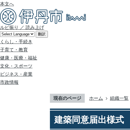
本文へ
ルビ振り
／
読み上げ
翻訳
くらし・手続き
子育て・教育
健康・医療・福祉
文化・スポーツ
ビジネス・産業
市政情報
現在のページ
ホーム
組織一覧
建築同意届出様式