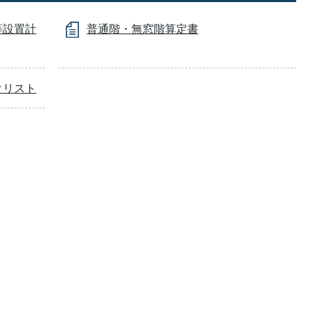
等設置計
普通階・無窓階算定書
クリスト