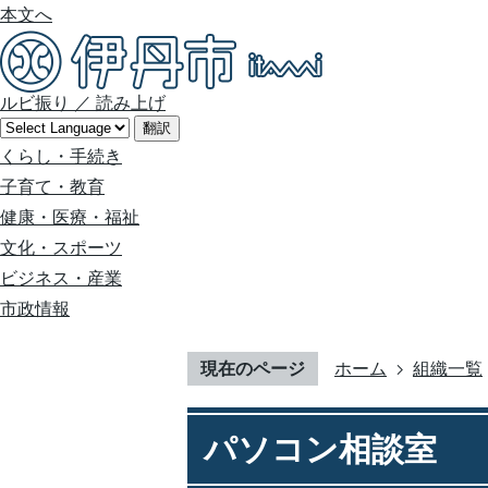
本文へ
ルビ振り
／
読み上げ
翻訳
くらし・手続き
子育て・教育
健康・医療・福祉
文化・スポーツ
ビジネス・産業
市政情報
現在のページ
ホーム
組織一覧
パソコン相談室