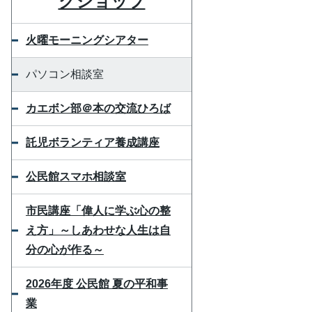
クショップ
火曜モーニングシアター
パソコン相談室
カエボン部＠本の交流ひろば
託児ボランティア養成講座
公民館スマホ相談室
市民講座「偉人に学ぶ心の整
え方」～しあわせな人生は自
分の心が作る～
2026年度 公民館 夏の平和事
業