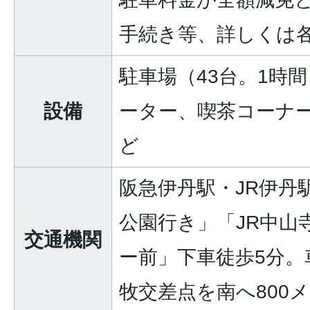
手続き等、詳しくは
駐車場（43台。1時
設備
ーター、喫茶コーナ
ど
阪急伊丹駅・JR伊丹
公園行き」「JR中山
交通機関
ー前」下車徒歩5分。
牧交差点を南へ800