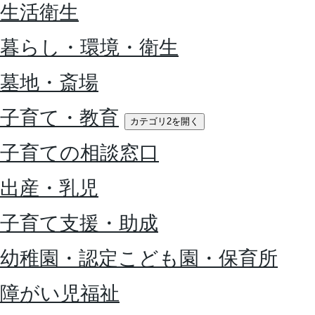
生活衛生
暮らし・環境・衛生
墓地・斎場
子育て・教育
カテゴリ2を開く
子育ての相談窓口
出産・乳児
子育て支援・助成
幼稚園・認定こども園・保育所
障がい児福祉