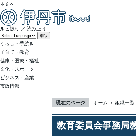
本文へ
ルビ振り
／
読み上げ
翻訳
くらし・手続き
子育て・教育
健康・医療・福祉
文化・スポーツ
ビジネス・産業
市政情報
現在のページ
ホーム
組織一覧
教育委員会事務局