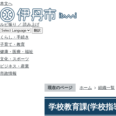
本文へ
ルビ振り
／
読み上げ
翻訳
くらし・手続き
子育て・教育
健康・医療・福祉
文化・スポーツ
ビジネス・産業
市政情報
現在のページ
ホーム
組織一覧
学校教育課(学校指