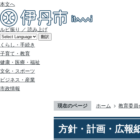
本文へ
ルビ振り
／
読み上げ
翻訳
くらし・手続き
子育て・教育
健康・医療・福祉
文化・スポーツ
ビジネス・産業
市政情報
現在のページ
ホーム
教育委員
方針・計画・広報