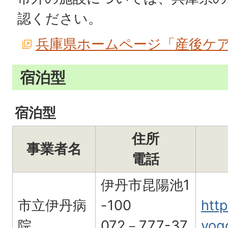
認ください。
兵庫県ホームページ「産後ケ
宿泊型
宿泊型
住所
事業者名
電話
伊丹市昆陽池1
市立伊丹病
-100
htt
院
072－777-37
yogo