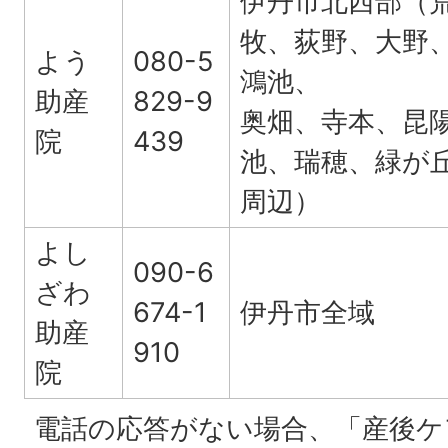
伊丹市北西部（
牧、荻野、大野
よう
080-5
鴻池、
助産
829-9
奥畑、寺本、昆
院
439
池、瑞穂、緑が
周辺）
よし
090-6
ざわ
674-1
伊丹市全域
助産
910
院
電話の応答がない場合、「産後ケ