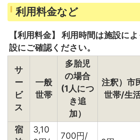
利用料金など
【利用料金】 利用時間は施設に
設にご確認ください。
多胎児
サ
の場合
ー
一般
注釈）市
(1人につ
ビ
世帯
世帯/生
き追
ス
加）
宿
3,10
700円/