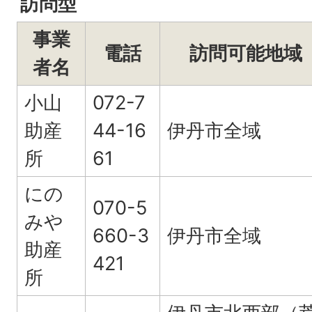
訪問型
事業
電話
訪問可能地域
者名
小山
072-7
助産
44-16
伊丹市全域
所
61
にの
070-5
みや
660-3
伊丹市全域
助産
421
所