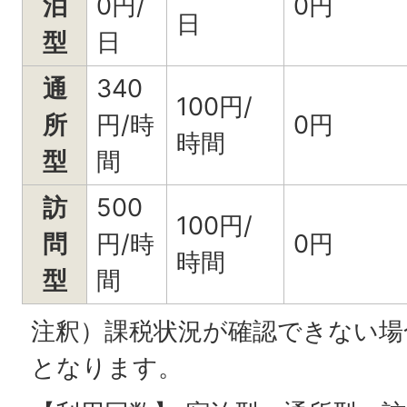
泊
0円/
0円
日
型
日
通
340
100円/
所
円/時
0円
時間
型
間
訪
500
100円/
問
円/時
0円
時間
型
間
注釈）課税状況が確認できない場
となります。