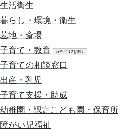
生活衛生
暮らし・環境・衛生
墓地・斎場
子育て・教育
カテゴリ2を開く
子育ての相談窓口
出産・乳児
子育て支援・助成
幼稚園・認定こども園・保育所
障がい児福祉