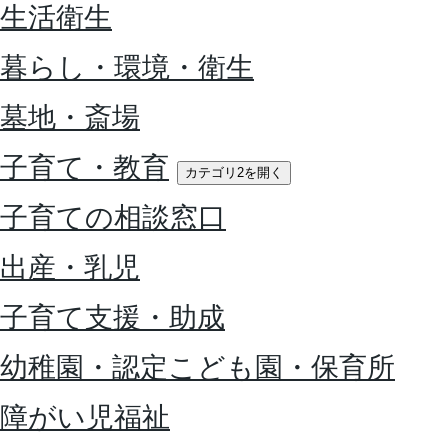
生活衛生
暮らし・環境・衛生
墓地・斎場
子育て・教育
カテゴリ2を開く
子育ての相談窓口
出産・乳児
子育て支援・助成
幼稚園・認定こども園・保育所
障がい児福祉