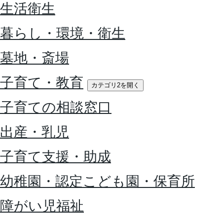
生活衛生
暮らし・環境・衛生
墓地・斎場
子育て・教育
カテゴリ2を開く
子育ての相談窓口
出産・乳児
子育て支援・助成
幼稚園・認定こども園・保育所
障がい児福祉