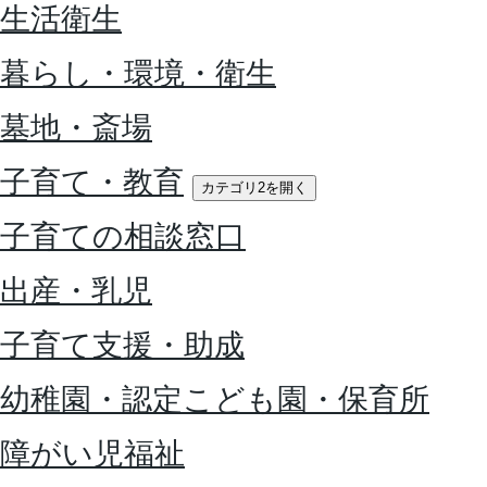
生活衛生
暮らし・環境・衛生
墓地・斎場
子育て・教育
カテゴリ2を開く
子育ての相談窓口
出産・乳児
子育て支援・助成
幼稚園・認定こども園・保育所
障がい児福祉