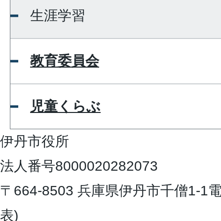
生涯学習
教育委員会
児童くらぶ
伊丹市役所
法人番号8000020282073
〒664-8503 兵庫県伊丹市千僧1-1
電
表)