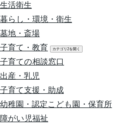
生活衛生
暮らし・環境・衛生
墓地・斎場
子育て・教育
カテゴリ2を開く
子育ての相談窓口
出産・乳児
子育て支援・助成
幼稚園・認定こども園・保育所
障がい児福祉