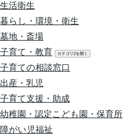
生活衛生
暮らし・環境・衛生
墓地・斎場
子育て・教育
カテゴリ2を開く
子育ての相談窓口
出産・乳児
子育て支援・助成
幼稚園・認定こども園・保育所
障がい児福祉