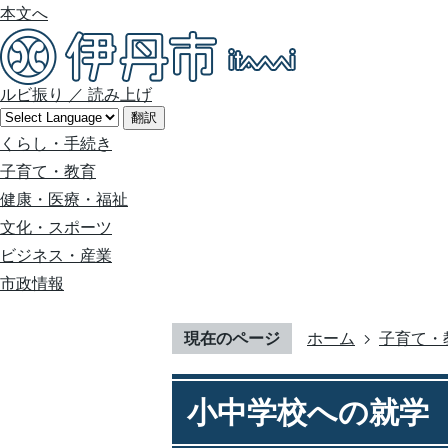
本文へ
ルビ振り
／
読み上げ
翻訳
くらし・手続き
子育て・教育
健康・医療・福祉
文化・スポーツ
ビジネス・産業
市政情報
現在のページ
ホーム
子育て・
小中学校への就学