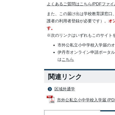
よくあるご質問はこちら(PDFファイル:3
また、この届け出は学校教育課窓口
護者の利用者登録が必要です）。
オ
す。
※次のリンクはいずれもこのサイト
市外公私立小中学校入学届の
伊丹市オンライン申請ポータ
は
こちら
関連リンク
区域外通学
市外公私立小中学校入学届 (PDFフ