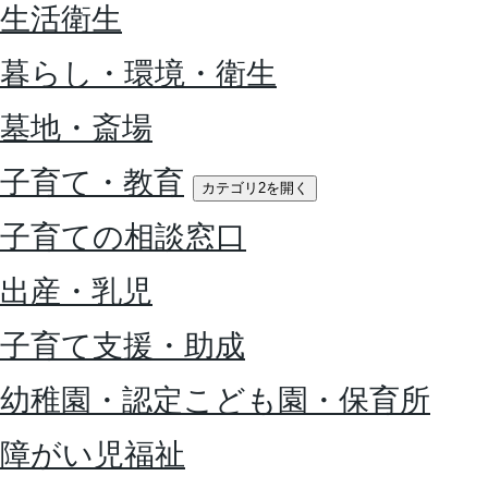
生活衛生
暮らし・環境・衛生
墓地・斎場
子育て・教育
カテゴリ2を開く
子育ての相談窓口
出産・乳児
子育て支援・助成
幼稚園・認定こども園・保育所
障がい児福祉