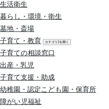
生活衛生
暮らし・環境・衛生
墓地・斎場
子育て・教育
カテゴリ2を開く
子育ての相談窓口
出産・乳児
子育て支援・助成
幼稚園・認定こども園・保育所
障がい児福祉