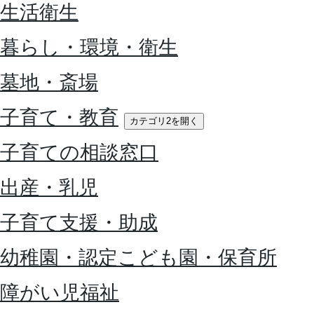
生活衛生
暮らし・環境・衛生
墓地・斎場
子育て・教育
カテゴリ2を開く
子育ての相談窓口
出産・乳児
子育て支援・助成
幼稚園・認定こども園・保育所
障がい児福祉