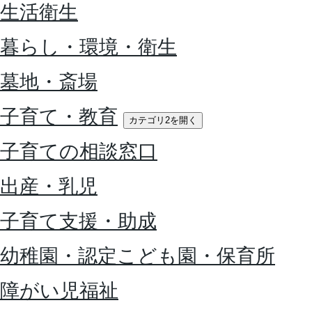
生活衛生
暮らし・環境・衛生
墓地・斎場
子育て・教育
カテゴリ2を開く
子育ての相談窓口
出産・乳児
子育て支援・助成
幼稚園・認定こども園・保育所
障がい児福祉