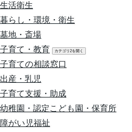
生活衛生
暮らし・環境・衛生
墓地・斎場
子育て・教育
カテゴリ2を開く
子育ての相談窓口
出産・乳児
子育て支援・助成
幼稚園・認定こども園・保育所
障がい児福祉