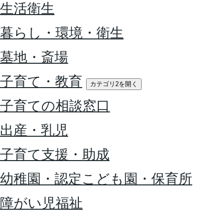
生活衛生
暮らし・環境・衛生
墓地・斎場
子育て・教育
カテゴリ2を開く
子育ての相談窓口
出産・乳児
子育て支援・助成
幼稚園・認定こども園・保育所
障がい児福祉